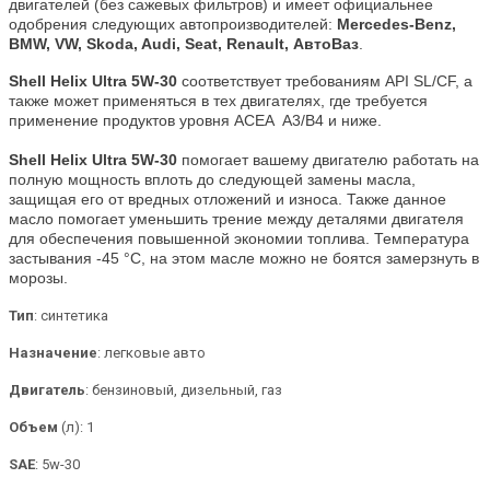
двигателей (без сажевых фильтров) и имеет официальнее
одобрения следующих автопроизводителей:
Mercedes-Benz,
BMW, VW, Skoda, Audi, Seat, Renault, АвтоВаз
.
Shell Helix Ultra 5W-30
соответствует требованиям API SL/CF, а
также может применяться в тех двигателях, где требуется
применение продуктов уровня ACEA A3/B4 и ниже.
Shell Helix Ultra 5W-30
помогает вашему двигателю работать на
полную мощность вплоть до следующей замены масла,
защищая его от вредных отложений и износа. Также данное
масло помогает уменьшить трение между деталями двигателя
для обеспечения повышенной экономии топлива. Температура
застывания -45 °С, на этом масле можно не боятся замерзнуть в
морозы.
Тип
: синтетика
Назначение
: легковые авто
Двигатель
: бензиновый, дизельный, газ
Объем
(л): 1
SAE
: 5w-30