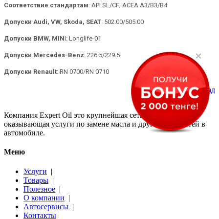
Соответствие стандартам
: API SL/CF; ACEA A3/B3/B4
Допуски Audi, VW, Skoda, SEAT
: 502.00/505.00
Допуски BMW, MIN
I: Longlife-01
×
Допуски Mercedes-Benz
: 226.5/229.5
Допуски Renault
: RN 0700/RN 0710
Вернуться назад
Компания Expert Oil это крупнейшая сеть сервисов,
оказывающая услуги по замене масла и других жидкостей в
автомобиле.
Меню
Услуги
|
Товары
|
Полезное
|
О компании
|
Автосервисы
|
Контакты