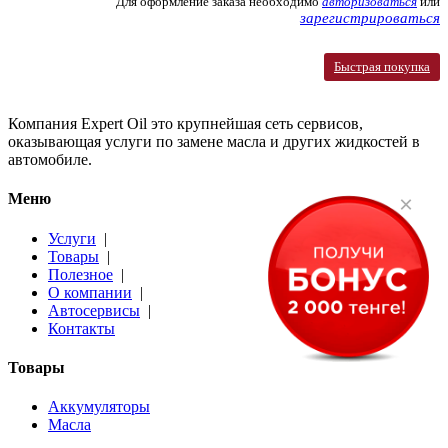
Для оформление заказа необходимо
авторизоваться
или
зарегистрироваться
Быстрая покупка
Компания Expert Oil это крупнейшая сеть сервисов,
оказывающая услуги по замене масла и других жидкостей в
автомобиле.
Меню
×
Услуги
|
Товары
|
Полезное
|
О компании
|
Автосервисы
|
Контакты
Товары
Аккумуляторы
Масла