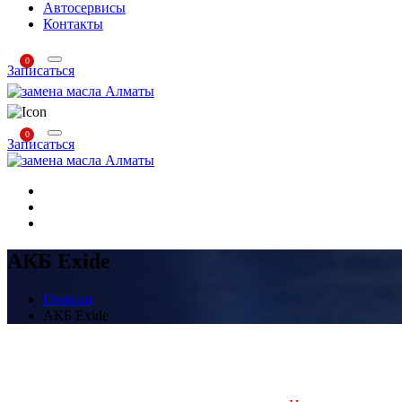
Автосервисы
Контакты
0
Записаться
0
Записаться
АКБ Exide
Главная
АКБ Exide