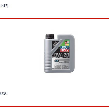
1417)
6738