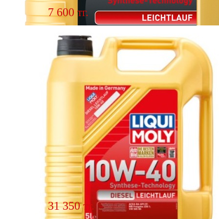
7 600 тг.
Масло моторное LIQUI MOLY
LEICHTLAUF DIESEL 10w40 1 л
21314
Подробнее
31 350 тг.