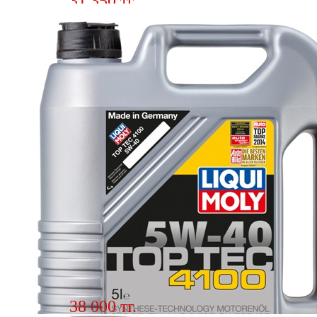
31 350 тг.
Масло Liqui Moly 8578 GENERATION
5w40 4л.
Описание Высокопроизводительное моторное
масло ле
Подробнее
38 000 тг.