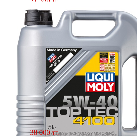
31 350 тг.
Масло Liqui Moly 8578 GENERATION
5w40 4л.
Описание Высокопроизводительное моторное
масло ле
Подробнее
38 000 тг.