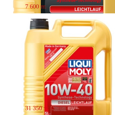
7 600 тг.
Масло моторное LIQUI MOLY
LEICHTLAUF DIESEL 10w40 1 л
21314
Подробнее
31 350 тг.